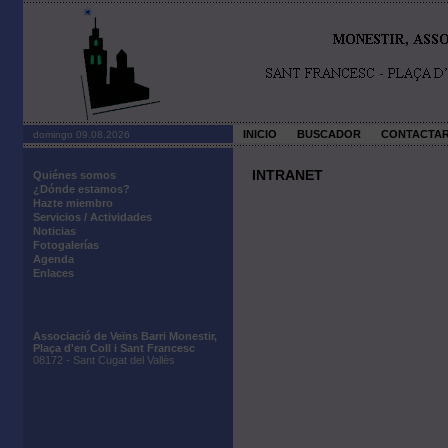
INICIO
BUSCADOR
CONTACTA
domingo 09.08.2026
INTRANET
Quiénes somos
¿Dónde estamos?
Hazte miembro
Servicios / Actividades
Noticias
Fotogalerías
Agenda
Enlaces
Associació de Veïns Barri Monestir,
Plaça d'en Coll i Sant Francesc
08172 - Sant Cugat del Vallès