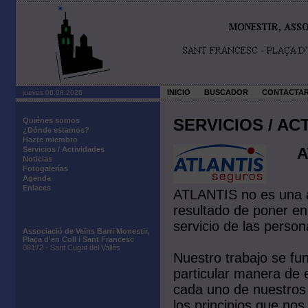
INICIO
BUSCADOR
CONTACTA
jueves 06.08.2026
SERVICIOS / AC
Quiénes somos
¿Dónde estamos?
Hazte miembro
A
Servicios / Actividades
Noticias
Fotogalerías
Agenda
Enlaces
ATLANTIS no es una a
resultado de poner en
servicio de las person
Associació de Veïns Barri Monestir,
Plaça d'en Coll i Sant Francesc
08172 - Sant Cugat del Vallès
Nuestro trabajo se fu
particular manera de 
cada uno de nuestros c
los principios que nos